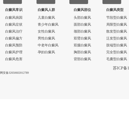
白癜风常识
白癜风人群
白癜风部位
白癜风类型
白癜风病因
儿童白癜风
头部白癜风
节段型白癜风
白癜风症状
青少年白癜风
面部白癜风
局限型白癜风
白癜风治疗
女性白癜风
颈部白癜风
散发型白癜风
白癜风偏方
男性白癜风
双臂白癜风
泛发型白癜风
白癜风预防
中老年白癜风
双腿白癜风
肢端型白癜风
白癜风护理
孕妇白癜风
胸部白癜风
完全型白癜风
白癜风危害
背部白癜风
毛囊型白癜风
苏ICP备1
网安备32050602012789