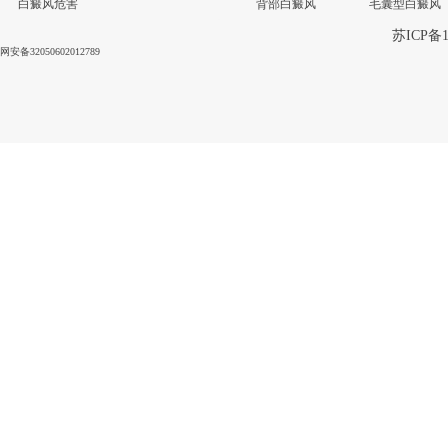
白癜风危害
背部白癜风
毛囊型白癜风
苏ICP备1
网安备32050602012789