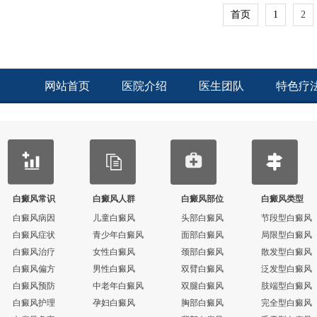
首页
1
2
网站首页
医院介绍
医生团队
特色疗
白癜风常识
白癜风人群
白癜风部位
白癜风类型
白癜风病因
儿童白癜风
头部白癜风
节段型白癜风
白癜风症状
青少年白癜风
面部白癜风
局限型白癜风
白癜风治疗
女性白癜风
颈部白癜风
散发型白癜风
白癜风偏方
男性白癜风
双臂白癜风
泛发型白癜风
白癜风预防
中老年白癜风
双腿白癜风
肢端型白癜风
白癜风护理
孕妇白癜风
胸部白癜风
完全型白癜风