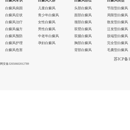
白癜风常识
白癜风人群
白癜风部位
白癜风类型
白癜风病因
儿童白癜风
头部白癜风
节段型白癜风
白癜风症状
青少年白癜风
面部白癜风
局限型白癜风
白癜风治疗
女性白癜风
颈部白癜风
散发型白癜风
白癜风偏方
男性白癜风
双臂白癜风
泛发型白癜风
白癜风预防
中老年白癜风
双腿白癜风
肢端型白癜风
白癜风护理
孕妇白癜风
胸部白癜风
完全型白癜风
白癜风危害
背部白癜风
毛囊型白癜风
苏ICP备1
网安备32050602012789