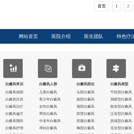
首页
1
2
网站首页
医院介绍
医生团队
特色疗
白癜风常识
白癜风人群
白癜风部位
白癜风类型
白癜风病因
儿童白癜风
头部白癜风
节段型白癜风
白癜风症状
青少年白癜风
面部白癜风
局限型白癜风
白癜风治疗
女性白癜风
颈部白癜风
散发型白癜风
白癜风偏方
男性白癜风
双臂白癜风
泛发型白癜风
白癜风预防
中老年白癜风
双腿白癜风
肢端型白癜风
白癜风护理
孕妇白癜风
胸部白癜风
完全型白癜风