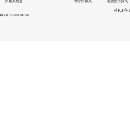
白癜风危害
背部白癜风
毛囊型白癜风
苏ICP备1
网安备32050602012789