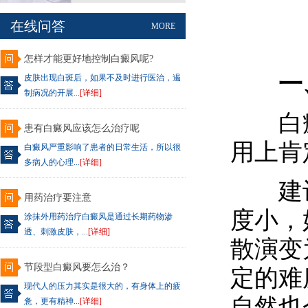
在线问答
MORE
怎样才能更好地控制白癜风呢?
一、
皮肤出现白斑后，如果不及时进行医治，遏
制病况的开展...
[详细]
白癜
患有白癜风应该怎么治疗呢
用上肯
白癜风严重影响了患者的日常生活，所以很
多病人的心理...
[详细]
建议
用药治疗要注意
度小，
涂抹外用药治疗白癜风是通过长期药物渗
透、刺激皮肤，...
[详细]
散演变
节段型白癜风要怎么治？
定的难
现代人的压力其实是很大的，有身体上的疲
自然也
惫，更有精神...
[详细]