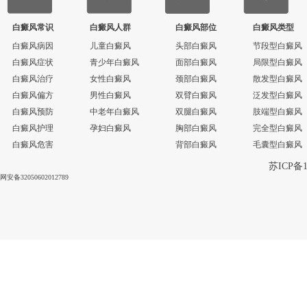
白癜风常识
白癜风人群
白癜风部位
白癜风类型
白癜风病因
儿童白癜风
头部白癜风
节段型白癜风
白癜风症状
青少年白癜风
面部白癜风
局限型白癜风
白癜风治疗
女性白癜风
颈部白癜风
散发型白癜风
白癜风偏方
男性白癜风
双臂白癜风
泛发型白癜风
白癜风预防
中老年白癜风
双腿白癜风
肢端型白癜风
白癜风护理
孕妇白癜风
胸部白癜风
完全型白癜风
白癜风危害
背部白癜风
毛囊型白癜风
苏ICP备1
网安备32050602012789