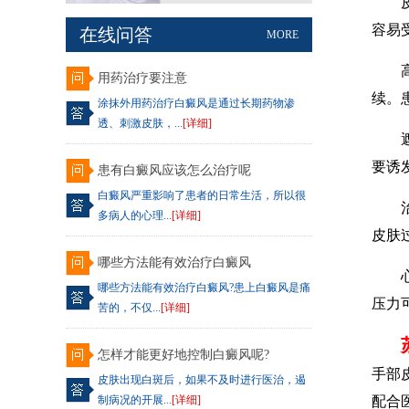
皮肤
容易
在线问答
MORE
高度
用药治疗要注意
续。
涂抹外用药治疗白癜风是通过长期药物渗
透、刺激皮肤，...
[详细]
遮挡
要诱
患有白癜风应该怎么治疗呢
白癜风严重影响了患者的日常生活，所以很
治疗
多病人的心理...
[详细]
皮肤
哪些方法能有效治疗白癜风
心理
哪些方法能有效治疗白癜风?患上白癜风是痛
压力
苦的，不仅...
[详细]
怎样才能更好地控制白癜风呢?
手部
皮肤出现白斑后，如果不及时进行医治，遏
制病况的开展...
[详细]
配合