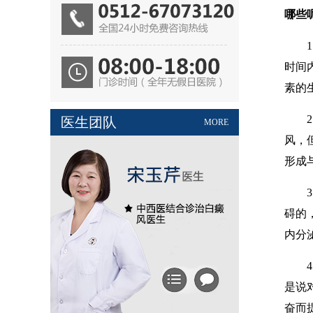
哪些
1、
时间
素的
2、
医生团队
MORE
风，
形成
3、
碍的
内分
4、
是说
奋而